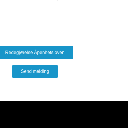
Redegjørelse Åpenhetsloven
Send melding