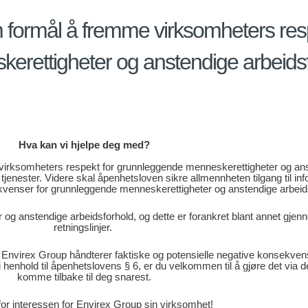
formål å fremme virksomheters resp
rettigheter og anstendige arbeidsf
Hva kan vi hjelpe deg med?
irksomheters respekt for grunnleggende menneskerettigheter og ans
 tjenester. Videre skal åpenhetsloven sikre allmennheten tilgang til 
venser for grunnleggende menneskerettigheter og anstendige arbeid
og anstendige arbeidsforhold, og dette er forankret blant annet gje
retningslinjer.
nvirex Group håndterer faktiske og potensielle negative konsekven
henhold til åpenhetslovens § 6, er du velkommen til å gjøre det via den
komme tilbake til deg snarest.
for interessen for Envirex Group sin virksomhet!